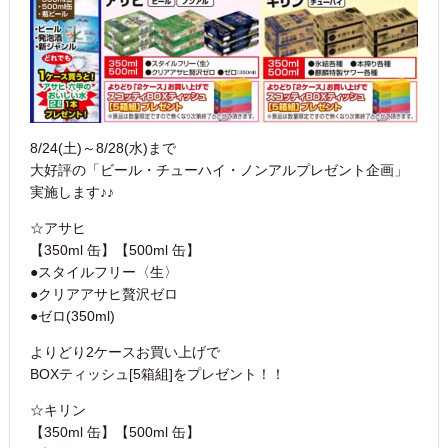
8/24(土)～8/28(水)まで
大好評の「ビール・チューハイ・ノンアルプレゼント企画」
実施します♪♪
☆アサヒ
【350ml 缶】【500ml 缶】
●スタイルフリー〈生〉
●クリアアサヒ贅沢ゼロ
●ゼロ(350ml)
よりどり2ケースお買い上げで
BOXティッシュ[5箱組]をプレゼント！！
☆キリン
【350ml 缶】【500ml 缶】