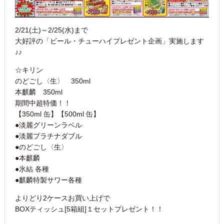
2/21(土)～2/25(水)まで
大好評の「ビール・チューハイプレゼント企画」実施します
♪♪
☆キリン
のどごし〈生〉 350ml
本麒麟 350ml
期間中超特価！！
【350ml 缶】【500ml 缶】
●淡麗グリーンラベル
●淡麗プラチナダブル
●のどごし〈生〉
●本麒麟
●氷結 各種
●麒麟特製サワー各種
よりどり2ケースお買い上げで
BOXティッシュ[5箱組]１セットプレゼント！！